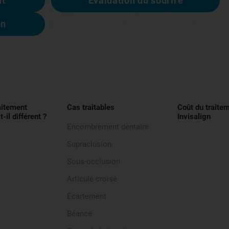
nt
Évaluation du sourire
en
raitement
Cas traitables
Coût du traite
t-il différent ?
Invisalign
Encombrement dentaire
Supraclusion
Sous-occlusion
Articulé croisé
Écartement
Béance