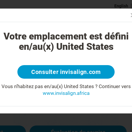
English
Se Conne
traitement Invisalign est-il différent ?
Cas traitables
Coût du tra
Votre emplacement est défini
en/au(x) United States
404
Consulter invisalign.com
Vous n’habitez pas en/au(x) United States ?
Continuer vers
éçu(e)
www.invisalign.africa
disponible, les autres sont :