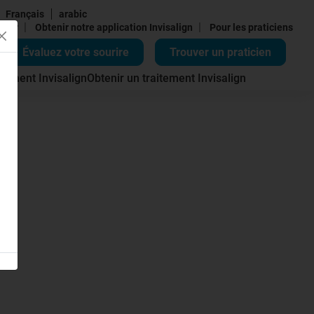
Français
arabic
|
|
cter
Obtenir notre application Invisalign
Pour les praticiens
Évaluez votre sourire
Trouver un praticien
itement Invisalign
Obtenir un traitement Invisalign