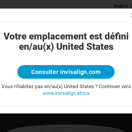
English
Se Conne
traitement Invisalign est-il différent ?
Cas traitables
Coût du tra
Votre emplacement est défini
en/au(x) United States
lus droites dan
Consulter invisalign.com
r la transformation de votre sourire ave
Vous n’habitez pas en/au(x) United States ?
Continuer vers
www.invisalign.africa