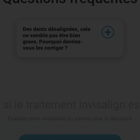
Des dents désalignées, cela
ne semble pas être bien
grave. Pourquoi devriez-
vous les corriger ?
 le traitement Invisalign es
Essayez notre évaluation du sourire pour le découvrir.