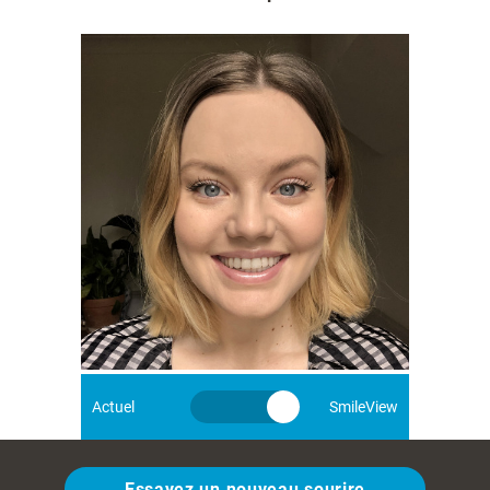
Actuel
SmileView
Essayez un nouveau sourire