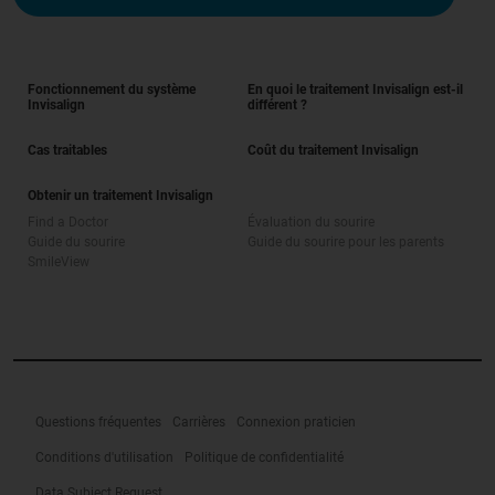
Fonctionnement du système
En quoi le traitement Invisalign est-il
Invisalign
différent ?
Cas traitables
Coût du traitement Invisalign
Obtenir un traitement Invisalign
Find a Doctor
Évaluation du sourire
Guide du sourire
Guide du sourire pour les parents
SmileView
Questions fréquentes
Carrières
Connexion praticien
Conditions d'utilisation
Politique de confidentialité
Data Subject Request