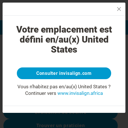
MENU
Votre emplacement est
Evaluation du sourire
Find a Doctor
défini en/au(x) United
Erreur 404
States
Ne soyez pas déçu(e)
Cette page n’est pas disponible, les autres
sont :
Consulter invisalign.com
Vous n’habitez pas en/au(x) United States ?
Continuer vers
www.invisalign.africa
Coûts du traitement
Évaluation du sourire
Trouver un praticien