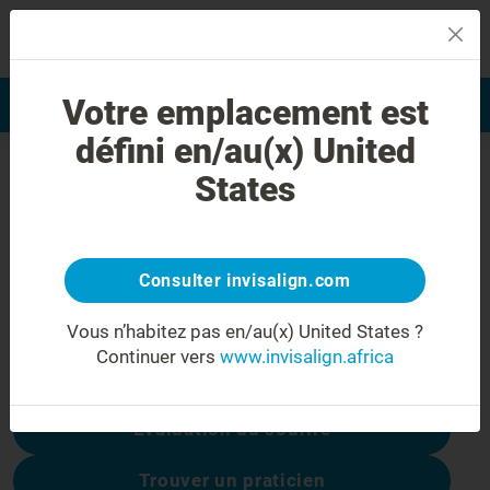
MENU
Votre emplacement est
Evaluation du sourire
Find a Doctor
défini en/au(x) United
Erreur 404
States
Ne soyez pas déçu(e)
Cette page n’est pas disponible, les autres
sont :
Consulter invisalign.com
Vous n’habitez pas en/au(x) United States ?
Continuer vers
www.invisalign.africa
Coûts du traitement
Évaluation du sourire
Trouver un praticien