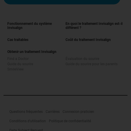
Fonctionnement du système
En quoi le traitement Invisalign est-il
Invisalign
différent ?
Cas traitables
Coût du traitement Invisalign
Obtenir un traitement Invisalign
Find a Doctor
Évaluation du sourire
Guide du sourire
Guide du sourire pour les parents
SmileView
Questions fréquentes
Carrières
Connexion praticien
Conditions d'utilisation
Politique de confidentialité
Data Subject Request