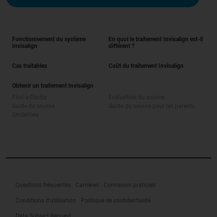
Fonctionnement du système
En quoi le traitement Invisalign est-il
Invisalign
différent ?
Cas traitables
Coût du traitement Invisalign
Obtenir un traitement Invisalign
Find a Doctor
Évaluation du sourire
Guide du sourire
Guide du sourire pour les parents
SmileView
Questions fréquentes
Carrières
Connexion praticien
Conditions d'utilisation
Politique de confidentialité
Data Subject Request