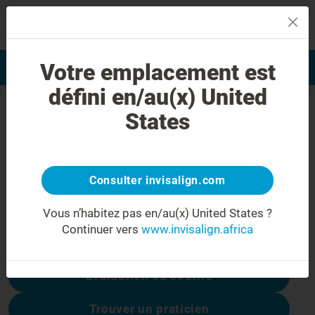
MENU
Votre emplacement est
Evaluation du sourire
Find a Doctor
défini en/au(x) United
Erreur 404
States
Ne soyez pas déçu(e)
Cette page n’est pas disponible, les autres
sont :
Consulter invisalign.com
Vous n’habitez pas en/au(x) United States ?
Continuer vers
www.invisalign.africa
Coûts du traitement
Évaluation du sourire
Trouver un praticien