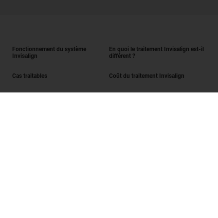
Fonctionnement du système
En quoi le traitement Invisalign est-il
Invisalign
différent ?
Cas traitables
Coût du traitement Invisalign
Obtenir un traitement Invisalign
Find a Doctor
Évaluation du sourire
Guide du sourire
Guide du sourire pour les parents
SmileView
Questions fréquentes
Carrières
Connexion praticien
Conditions d'utilisation
Politique de confidentialité