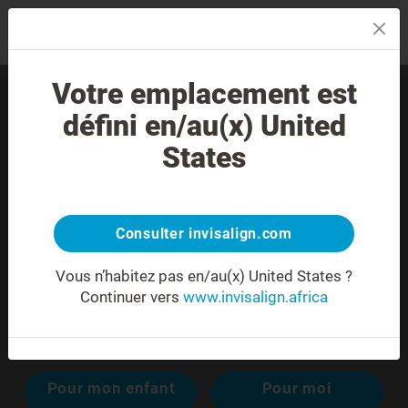
MENU
Votre emplacement est
Trouver un praticien
défini en/au(x) United
expérimenté dans votre
States
région.
Consulter invisalign.com
Vous n’habitez pas en/au(x) United States ?
Continuer vers
www.invisalign.africa
Recherche avancée
Pour mon enfant
Pour moi