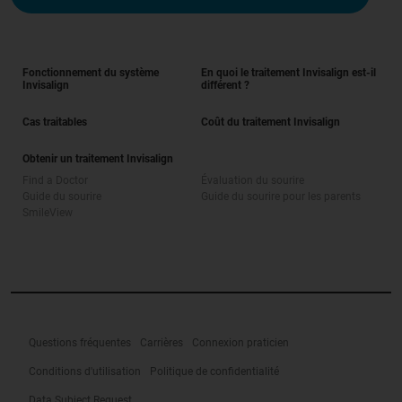
Fonctionnement du système
En quoi le traitement Invisalign est-il
Invisalign
différent ?
Cas traitables
Coût du traitement Invisalign
Obtenir un traitement Invisalign
Find a Doctor
Évaluation du sourire
Guide du sourire
Guide du sourire pour les parents
SmileView
Questions fréquentes
Carrières
Connexion praticien
Conditions d'utilisation
Politique de confidentialité
Data Subject Request