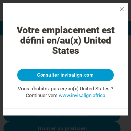
MENU
Votre emplacement est
Evaluation du sourire
Find a Doctor
défini en/au(x) United
Erreur 404
States
Ne soyez pas déçu(e)
Cette page n’est pas disponible, les autres
sont :
Consulter invisalign.com
Vous n’habitez pas en/au(x) United States ?
Continuer vers
www.invisalign.africa
Coûts du traitement
Évaluation du sourire
Trouver un praticien