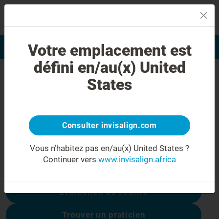
MENU
Votre emplacement est
Evaluation du sourire
Find a Doctor
défini en/au(x) United
Erreur 404
States
Ne soyez pas déçu(e)
Cette page n’est pas disponible, les autres
sont :
Consulter invisalign.com
Vous n’habitez pas en/au(x) United States ?
Continuer vers
www.invisalign.africa
Coûts du traitement
Évaluation du sourire
Trouver un praticien