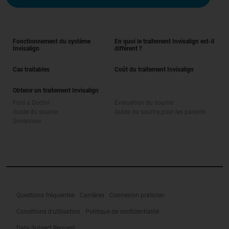
Fonctionnement du système
En quoi le traitement Invisalign est-il
Invisalign
différent ?
Cas traitables
Coût du traitement Invisalign
Obtenir un traitement Invisalign
Find a Doctor
Évaluation du sourire
Guide du sourire
Guide du sourire pour les parents
SmileView
Questions fréquentes
Carrières
Connexion praticien
Conditions d'utilisation
Politique de confidentialité
Data Subject Request