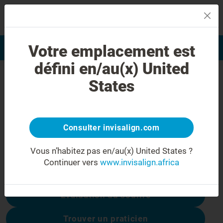
MENU
Votre emplacement est
Evaluation du sourire
Find a Doctor
défini en/au(x) United
Erreur 404
States
Ne soyez pas déçu(e)
Cette page n’est pas disponible, les autres
sont :
Consulter invisalign.com
Vous n’habitez pas en/au(x) United States ?
Continuer vers
www.invisalign.africa
Coûts du traitement
Évaluation du sourire
Trouver un praticien