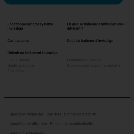
Fonctionnement du système
En quoi le traitement Invisalign est-il
Invisalign
différent ?
Cas traitables
Coût du traitement Invisalign
Obtenir un traitement Invisalign
Find a Doctor
Évaluation du sourire
Guide du sourire
Guide du sourire pour les parents
SmileView
Questions fréquentes
Carrières
Connexion praticien
Conditions d'utilisation
Politique de confidentialité
Data Subject Request