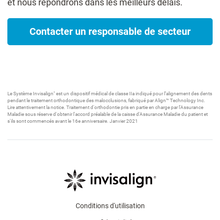
et nous répondrons dans les meilleurs délais.
Contacter un responsable de secteur​
Le Système Invisalign
est un dispositif médical de classe IIa indiqué pour l’alignement des dents
®
pendant le traitement orthodontique des malocclusions, fabriqué par Align™ Technology Inc.
Lire attentivement la notice. Traitement d'orthodontie pris en partie en charge par l'Assurance
Maladie sous réserve d'obtenir l'accord préalable de la caisse d'Assurance Maladie du patient et
s'ils sont commencés avant le 16e anniversaire. Janvier 2021​
Conditions d'utilisation