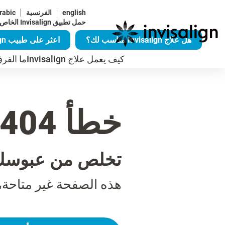
english
الفرنسية
rabic
حمل تطبيق Invisalign الخاص بنا
هل علاج Invisalign مناسب لك؟
اعثر على طبيب Invisalign
كيف يعمل علاج Invisalign
ما الفرق ال
خطأ 404
تخلص من عبوسك
هذه الصفحة غير متاحة،