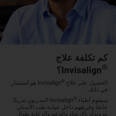
كم تكلفة علاج
®
Invisalign؟
®
الحصول على علاج
Invisalign هو استثمار
في ذاتك.
®
سيقوم أطباء
Invisalign المدربون تدريبًا
خاصًا وفريقهم داخل عيادة طب الأسنان
بتزويدك بالإرشاد والدعم والرعاية طوال