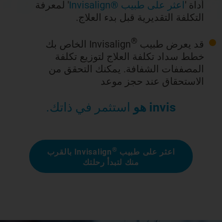
أداة '
اعثر على طبيب ®Invisalign
' لمعرفة
التكلفة التقديرية قبل بدء العلاج.
®
قد يعرض طبيب
Invisalign الخاص بك
خطط سداد تكلفة العلاج لتوزيع تكلفة
المصففات الشفافة. يمكنك التحقق من
الاستحقاق عند حجز موعد
invis هو
استثمر في ذاتك.
®
اعثر على طبيب
Invisalign بالقرب
منك لتبدأ رحلتك