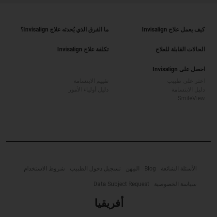
كيف يعمل علاج Invisalign
ما الفرق الذي يُحدثه علاج Invisalign؟
الحالات القابلة للعلاج
تكلفة علاج Invisalign
احصل على Invisalign
اعثر على طبيب
تقييم الابتسامة
دليل الابتسامة
دليل أولياء الأمور
SmileView
الأسئلة الشائعة
Blog
المِهن
تسجيل دخول الطبيب
شروط الاستخدام
سياسة الخصوصية
Data Subject Request
أفريقيا