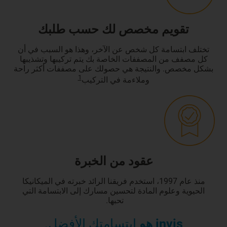
تقويم مخصص لك حسب طلبك
تختلف ابتسامة كل شخص عن الآخر، وهذا هو السبب في أن
كل مصفف من المصففات الخاصة بك يتم تركيبها وتشذيبها
بشكل مخصص. والنتيجة هي حصولك على مصففات أكثر راحة
1
وملاءمة في التركيب
عقود من الخبرة
منذ عام 1997، استخدم فريقنا الرائد خبرته في الميكانيكا
الحيوية وعلوم المادة لتحسين مسارك إلى الابتسامة التي
تحبها.
invis هو
ابتسامتك الأفضل.