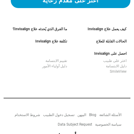
اعثر على مقدم رعاية
كيف يعمل علاج Invisalign
ما الفرق الذي يُحدثه علاج Invisalign؟
الحالات القابلة للعلاج
تكلفة علاج Invisalign
احصل على Invisalign
اعثر على طبيب
تقييم الابتسامة
دليل الابتسامة
دليل أولياء الأمور
SmileView
الأسئلة الشائعة
Blog
المِهن
تسجيل دخول الطبيب
شروط الاستخدام
سياسة الخصوصية
Data Subject Request