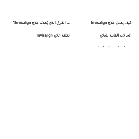
كيف يعمل علاج Invisalign
ما الفرق الذي يُحدثه علاج Invisalign؟
الحالات القابلة للعلاج
تكلفة علاج Invisalign
احصل على Invisalign
اعثر على طبيب
تقييم الابتسامة
دليل الابتسامة
دليل أولياء الأمور
SmileView
الأسئلة الشائعة
Blog
المِهن
تسجيل دخول الطبيب
شروط الاستخدام
سياسة الخصوصية
Data Subject Request
أفريقيا