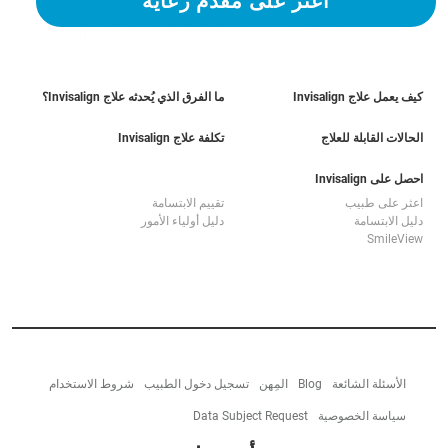
اعثر على مقدم رعاية
كيف يعمل علاج Invisalign
ما الفرق الذي يُحدثه علاج Invisalign؟
الحالات القابلة للعلاج
تكلفة علاج Invisalign
احصل على Invisalign
اعثر على طبيب
تقييم الابتسامة
دليل الابتسامة
دليل أولياء الأمور
SmileView
الأسئلة الشائعة
Blog
المِهن
تسجيل دخول الطبيب
شروط الاستخدام
سياسة الخصوصية
Data Subject Request