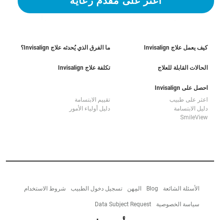
اعثر على مقدم رعاية
كيف يعمل علاج Invisalign
ما الفرق الذي يُحدثه علاج Invisalign؟
الحالات القابلة للعلاج
تكلفة علاج Invisalign
احصل على Invisalign
اعثر على طبيب
تقييم الابتسامة
دليل الابتسامة
دليل أولياء الأمور
SmileView
الأسئلة الشائعة
Blog
المِهن
تسجيل دخول الطبيب
شروط الاستخدام
سياسة الخصوصية
Data Subject Request