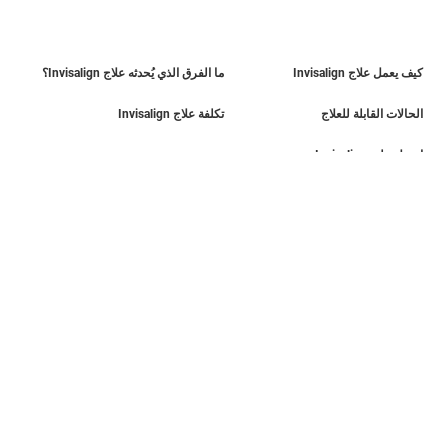
كيف يعمل علاج Invisalign
ما الفرق الذي يُحدثه علاج Invisalign؟
الحالات القابلة للعلاج
تكلفة علاج Invisalign
احصل على Invisalign
اعثر على طبيب
تقييم الابتسامة
دليل الابتسامة
دليل أولياء الأمور
SmileView
الأسئلة الشائعة
Blog
المِهن
تسجيل دخول الطبيب
شروط الاستخدام
سياسة الخصوصية
Data Subject Request
أفريقيا