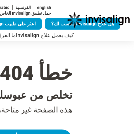
english
الفرنسية
rabic
حمل تطبيق Invisalign الخاص بنا
هل علاج Invisalign مناسب لك؟
اعثر على طبيب Invisalign
كيف يعمل علاج Invisalign
ما الفرق ال
خطأ 404
تخلص من عبوسك
هذه الصفحة غير متاحة،