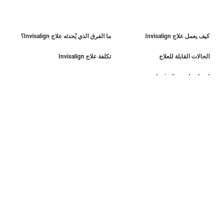
كيف يعمل علاج Invisalign
ما الفرق الذي يُحدثه علاج Invisalign؟
الحالات القابلة للعلاج
تكلفة علاج Invisalign
احصل على Invisalign
اعثر على طبيب
تقييم الابتسامة
دليل الابتسامة
دليل أولياء الأمور
SmileView
الأسئلة الشائعة
Blog
المِهن
تسجيل دخول الطبيب
شروط الاستخدام
سياسة الخصوصية
Data Subject Request
أفريقيا